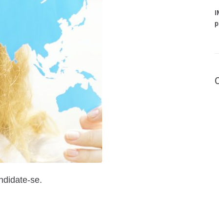
I
p
ndidate-se.